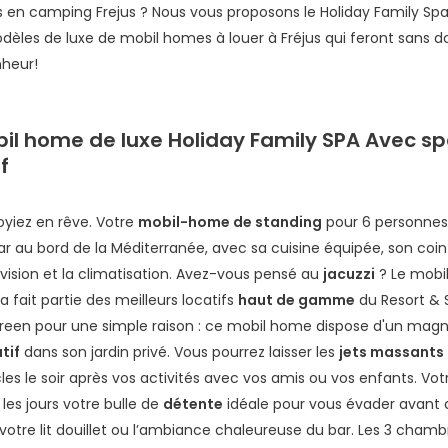
s en
camping Frejus
? Nous vous proposons le Holiday Family Spa
odèles de luxe de
mobil homes à louer à Fréjus
qui feront sans d
nheur!
il home de luxe Holiday Family SPA Avec s
f
oyiez en rêve. Votre
mobil-home de standing
pour 6 personnes 
ar au bord de la Méditerranée, avec sa cuisine équipée, son coin
vision et la climatisation. Avez-vous pensé au
jacuzzi
? Le mobi
a fait partie des meilleurs locatifs
haut de gamme
du Resort & 
reen pour une simple raison : ce mobil home dispose d'un magn
tif
dans son jardin privé. Vous pourrez laisser les
jets massants
es le soir après vos activités avec vos amis ou vos enfants. Votr
 les jours votre bulle de
détente
idéale pour vous évader avant 
 votre lit douillet ou l’ambiance chaleureuse du bar. Les 3 cham