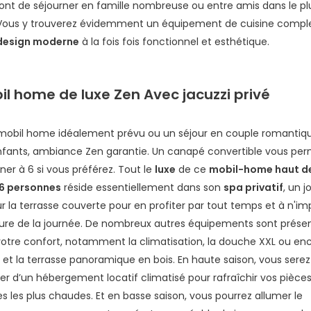
nt de séjourner en famille nombreuse ou entre amis dans le pl
 Vous y trouverez évidemment un équipement de cuisine complet
design moderne
à la fois fois fonctionnel et esthétique.
il home de luxe Zen Avec jacuzzi privé
mobil home idéalement prévu ou un séjour en couple romantiq
nfants, ambiance Zen garantie. Un canapé convertible vous per
rner à 6 si vous préférez. Tout le
luxe
de ce
mobil-home haut 
 6 personnes
réside essentiellement dans son
spa privatif
, un j
sur la terrasse couverte pour en profiter par tout temps et à n'im
eure de la journée. De nombreux autres équipements sont prése
votre confort, notamment la climatisation, la douche XXL ou enc
n et la terrasse panoramique en bois. En haute saison, vous sere
er d’un hébergement locatif climatisé pour rafraîchir vos pièces
s les plus chaudes. Et en basse saison, vous pourrez allumer le