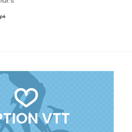
uit. Si
ipé
TION VTT