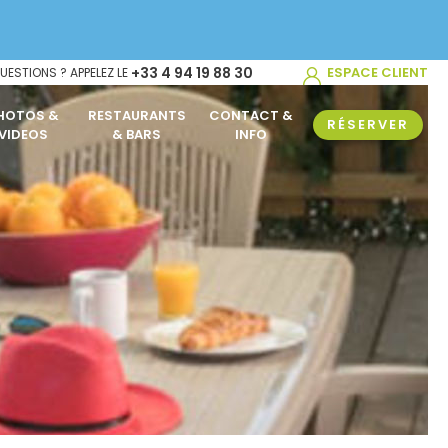
+33 4 94 19 88 30
ESPACE CLIENT
UESTIONS ? APPELEZ LE
HOTOS &
RESTAURANTS
CONTACT &
RÉSERVER
VIDEOS
& BARS
INFO