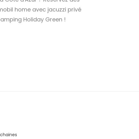
obil home avec jacuzzi privé
camping Holiday Green !
ochaines