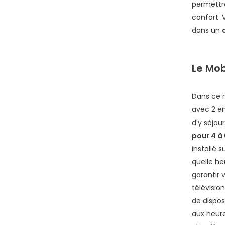
permettro
confort.
dans un
Le Mob
Dans ce 
avec 2 e
d'y séjou
pour 4 à
installé 
quelle h
garantir 
télévisio
de dispos
aux heure