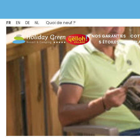
Quoi de neuf ?
FR
EN
DE
NL
NOS GARANTIES
COT
5 ÉTOILES
EMPL