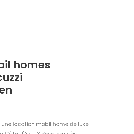
bil homes
cuzzi
 en
n
d'une location mobil home de luxe
la Côte d'Azur ? Réservez dès