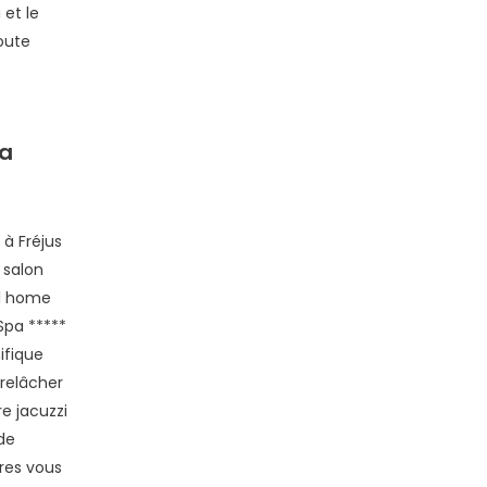
 et le
oute
pa
à Fréjus
 salon
l home
Spa *****
ifique
relâcher
e jacuzzi
de
bres vous