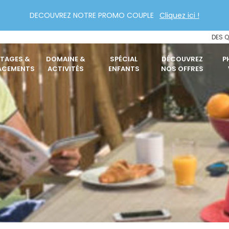
DECOUVREZ NOTRE PROMO COUPLE
Cliquez ici !
DES Q
TAGES &
DOMAINE &
SPÉCIAL
DÉCOUVREZ
P
ACEMENTS
ACTIVITÉS
ENFANTS
NOS OFFRES