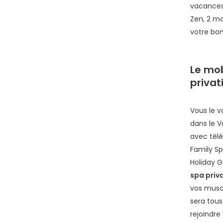
vacance
Zen, 2 m
votre bo
Le mob
privati
Vous le v
dans le V
avec télé
Family Sp
Holiday G
spa priva
vos muscl
sera tous
rejoindre