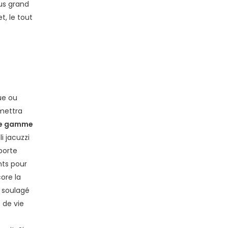
us grand
, le tout
ue ou
mettra
de gamme
oli jacuzzi
porte
nts pour
ore la
z soulagé
 de vie