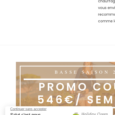
chauffag
vous envi
recomma
comme le
BASSE SAISON 
PROMO CO
546€/ SEM