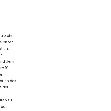
ule ein
e nistet
ation,
st
 und dem
m 19.
er
 auch das
t der
äten zu
 oder