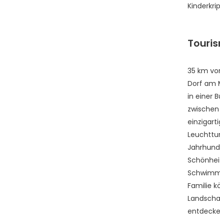
Kinderkri
Touri
35 km von
Dorf am M
in einer 
zwischen 
einzigar
Leuchttu
Jahrhunde
Schönheit
Schwimme
Familie 
Landschaf
entdecken