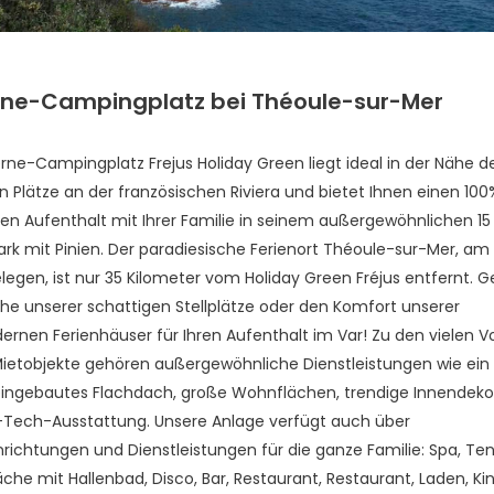
rne-Campingplatz bei Théoule-sur-Mer
erne-Campingplatz Frejus
Holiday Green liegt ideal in der Nähe d
 Plätze an der französischen Riviera und bietet Ihnen einen 100
n Aufenthalt mit Ihrer Familie in seinem außergewöhnlichen 15
rk mit Pinien. Der paradiesische Ferienort Théoule-sur-Mer, am
elegen, ist nur 35 Kilometer vom Holiday Green Fréjus entfernt. 
uhe unserer schattigen Stellplätze oder den Komfort unserer
rnen Ferienhäuser für Ihren Aufenthalt im Var! Zu den vielen 
ietobjekte gehören außergewöhnliche Dienstleistungen wie ein 
 eingebautes Flachdach, große Wohnflächen, trendige Innendeko
-Tech-Ausstattung. Unsere Anlage verfügt auch über
inrichtungen und Dienstleistungen für die ganze Familie: Spa, Ten
che mit Hallenbad, Disco, Bar, Restaurant, Restaurant, Laden, Ki