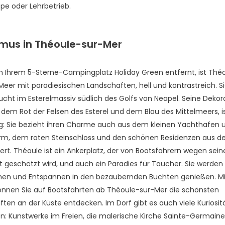
ppe oder Lehrbetrieb.
smus in Théoule-sur-Mer
 Ihrem 5-Sterne-Campingplatz Holiday Green entfernt, ist Théo
eer mit paradiesischen Landschaften, hell und kontrastreich. Si
Bucht im Esterelmassiv südlich des Golfs von Neapel. Seine Dekor
dem Rot der Felsen des Esterel und dem Blau des Mittelmeers, i
tig: Sie bezieht ihren Charme auch aus dem kleinen Yachthafen
rm, dem roten Steinschloss und den schönen Residenzen aus de
rt. Théoule ist ein Ankerplatz, der von Bootsfahrern wegen sein
 geschätzt wird, und auch ein Paradies für Taucher. Sie werden
n und Entspannen in den bezaubernden Buchten genießen. Mi
können Sie auf Bootsfahrten ab Théoule-sur-Mer die schönsten
ten an der Küste entdecken. Im Dorf gibt es auch viele Kuriosit
: Kunstwerke im Freien, die malerische Kirche Sainte-Germaine