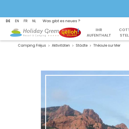
Was gibt es neues ?
DE
EN
FR
NL
IHR
COT
AUFENTHALT
STEL
Camping Fréjus
Aktivitäten
Städte
Théoule sur Mer