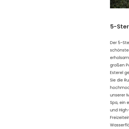
5-Ste
Der
5-St
schönsten
erholsame
großen Pa
Esterel g
Sie die R
hochmode
unserer M
Spa, ein
und High
Freizeite
Wasserflä