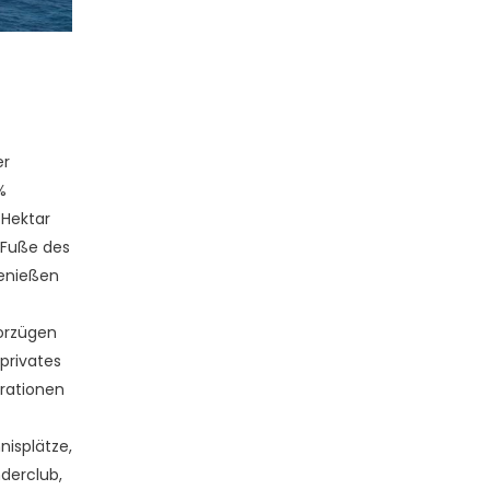
er
%
 Hektar
 Fuße des
Genießen
Vorzügen
privates
rationen
nisplätze,
nderclub,